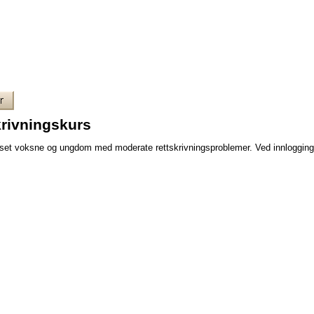
krivningskurs
asset voksne og ungdom med moderate rettskrivningsproblemer. Ved innlogging f